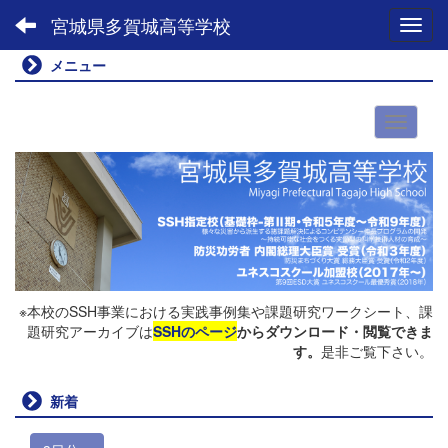
宮城県多賀城高等学校
Toggl
メニュー
※本校のSSH事業における実践事例集や課題研究ワークシート、課
題研究アーカイブは
SSHのページ
からダウンロード・閲覧できま
す。
是非ご覧下さい。
新着