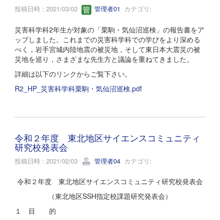
投稿日時 : 2021/03/02
管理者01
カテゴリ:
災害科学科2年生が対象の「栗駒・気仙沼巡検」の報告書をア
ップしました。これまでの災害科学科での学びをより深める
べく，岩手宮城内陸地震の被災地，そして東日本大震災の被
災地を巡り，さまざまな先生方と議論を重ねてきました。
詳細は以下のリンクからご覧下さい。
R2_HP_災害科学科栗駒・気仙沼巡検.pdf
令和２年度 東北地区サイエンスコミュニティ
研究校発表会
投稿日時 : 2021/02/03
管理者04
カテゴリ:
令和２年度 東北地区サイエンスコミュニティ研究校発表会
（東北地区SSH指定校課題研究発表会）
１ 目 的