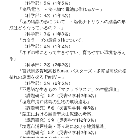
〈科学部〉5名（1年5名）
「食品電池 ～食べ物で電池は作れるか～」
〈科学部〉4名（1年4名）
「塩の結晶の形について ～塩化ナトリウムの結晶の形
成はどうなっているの？～」
〈科学部〉3名（1年3名）
「カタラーゼの最適ｐHについて」
〈科学部〉2名（1年2名）
「ネギの根にとって生きやすい、育ちやすい環境を考え
る」
〈科学部〉2名（2年2名）
「宮城県多賀城高校Bursa. バスターズ～多賀城高校の松
枯れの原因を探る PartⅣ～」
〈科学部〉5名（2年5名）
「不思議な生きもの「マクラギヤスデ」の生態調査」
〈課題研究〉5名（災害科学科2年5名）
「塩竈市浦戸諸島の生物の環境適応」
〈課題研究〉5名（災害科学科1年5名）
「蔵王における融雪型火山泥流の考察」
〈課題研究〉3名（災害科学科2年3名）
「塩竈市浦戸桂島・野々島における地質構造」
〈課題研究〉5名（災害科学科2年5名）