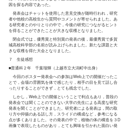
因を探る内容であった。
発表会はチャットを使用した意見交換が随時行われ，研究
者や他校の高校生から質問やコメントが寄せられました。あ
る研究者とのやりとりの中で，今後の研究につながるヒント
を得ることができたことが大きな収穫となりました。
閉会式では，優秀賞と特別賞の発表の後，最優秀賞で多賀
城高校科学部の名前が読み上げられました。新たな課題と大
きな収穫を得た大会となりました。
７ 生徒感想
■普通科２年 千葉瑠輝（上越市立大潟町中出身）
今回のポスター発表会への参加はWeb上での開催だったこ
とで，会場の雰囲気を体で感じたり，相手の目を見て話し合
ったりすることができず，とても残念でした。
しかし，Web上での開催ということで利点もあり，普段の
発表会では聞くことのできない大学の先生による高度な研究
発表を聞くことができました。研究者による発表は，間の取
り方や抑揚のある話し方，スライドの構成など，参考になる
点が多くありました。その発表の中で，植物の体の構造を３D
画像で表現したものがあり，とても興味を引かれた面白い発