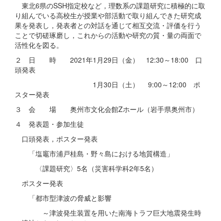
東北6県のSSH指定校など，理数系の課題研究に積極的に取
り組んでいる高校生が授業や部活動で取り組んできた研究成
果を発表し，発表者との対話を通じて相互交流・評価を行う
ことで切磋琢磨し，これからの活動や研究の質・量の両面で
活性化を図る。
２ 日 時 2021年1月29日（金） 12:30～18:00 口
頭発表
1月30日（土） 9:00～12:00 ポ
スター発表
３ 会 場 奥州市文化会館Zホール（岩手県奥州市）
４ 発表題・参加生徒
口頭発表，ポスター発表
「塩竈市浦戸桂島・野々島における地質構造」
〈課題研究〉5名（災害科学科2年5名）
ポスター発表
「都市型津波の脅威と影響
～津波発生装置を用いた南海トラフ巨大地震発生時