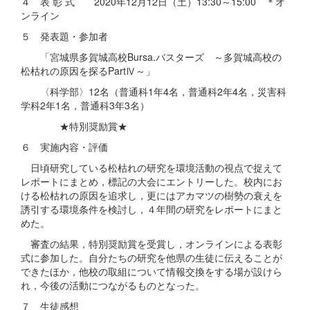
４ 表 彰 式 2020年12月12日（土）13:30～15:00 ＊オ
ンライン
５ 発表題・参加者
「宮城県多賀城高校Bursa.バスターズ ～多賀城高校の
松枯れの原因を探るPartⅣ～」
〈科学部〉12名（普通科1年4名，普通科2年4名，災害科
学科2年1名，普通科3年3名）
★特別奨励賞★
６ 実施内容・評価
日頃研究している松枯れの研究を環境活動の視点で捉えて
レポートにまとめ，標記の大会にエントリーした。校内にお
ける松枯れの原因を追求し，更にはアカマツの樹勢の衰えを
誘引する環境条件を検討し，４年間の研究をレポートにまと
めた。
審査の結果，特別奨励賞を受賞し，オンラインによる表彰
式に参加した。自分たちの研究を他県の生徒に伝えることが
できたほか，他校の取組について情報交換をする場が設けら
れ，今後の活動につながるものとなった。
７ 生徒感想