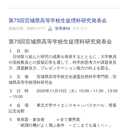
第73回宮城県高等学校生徒理科研究発表会
投稿日時 : 2020/11/17
管理者04
カテゴリ:
第73回宮城県高等学校生徒理科研究発表会
１ 目 的
日頃取り組んだ研究の成果を発表するとともに，大学教員
や高校教員との質疑応答を通して，科学的思考力や課題発見
力，課題解決力，プレゼンテーション能力の向上を図る。
２ 主 催 宮城県高等学校文化連盟自然科学専門部，宮
城県高等学校理科研究会
３ 日 時 2020年11月10日（火）10:00～11:30，13:00
～15:00
４ 会 場 東北大学サイエンスキャンパスホール，青葉
記念会館
５ 発表題・参加者 ※ 全て優秀賞
「紙飛行機がよく飛ぶ条件 ～どこまでも遠くへ～」