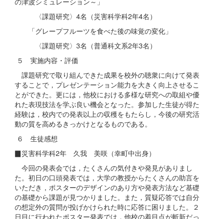
の津波シミュレーション～」
〈課題研究〉4名（災害科学科2年4名）
「グレープフルーツを食べた後の味覚の変化」
〈課題研究〉3名（普通科文系2年3名）
５ 実施内容・評価
課題研究で取り組んできた成果を校外の聴衆に向けて発表
することで，プレゼンテーション能力を大きく向上させるこ
とができた。更には，他校における多様な研究への取組や優
れた表現技法を学ぶ良い機会となった。参加した生徒が得た
経験は，校内での発表以上の収穫をもたらし，今後の研究活
動の質を高めるきっかけとなるものである。
６ 生徒感想
▉災害科学科2年 久我 美咲（幸町中出身）
今回の発表会では，たくさんの気付きや発見がありまし
た。初日の口頭発表では，大学の教授からたくさんの助言を
いただき，ポスターのデザインのあり方や発表方法など基礎
の基礎から課題が見つかりました。また，質疑応答では自分
の想定外の質問が投げかけられた時に応答に困りました。２
日目に行われたポスター発表では，他校の着目点が斬新だっ