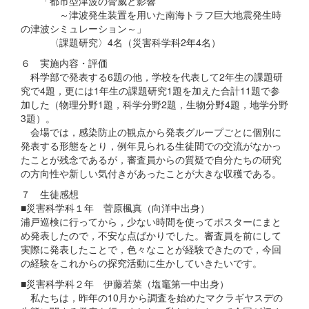
「都市型津波の脅威と影響
～津波発生装置を用いた南海トラフ巨大地震発生時
の津波シミュレーション～」
〈課題研究〉4名（災害科学科2年4名）
６ 実施内容・評価
科学部で発表する6題の他，学校を代表して2年生の課題研
究で4題，更には1年生の課題研究1題を加えた合計11題で参
加した（物理分野1題，科学分野2題，生物分野4題，地学分野
3題）。
会場では，感染防止の観点から発表グループごとに個別に
発表する形態をとり，例年見られる生徒間での交流がなかっ
たことが残念であるが，審査員からの質疑で自分たちの研究
の方向性や新しい気付きがあったことが大きな収穫である。
７ 生徒感想
■災害科学科１年 菅原楓真（向洋中出身）
浦戸巡検に行ってから，少ない時間を使ってポスターにまと
め発表したので，不安な点ばかりでした。審査員を前にして
実際に発表したことで，色々なことが経験できたので，今回
の経験をこれからの探究活動に生かしていきたいです。
■災害科学科２年 伊藤若菜（塩竈第一中出身）
私たちは，昨年の10月から調査を始めたマクラギヤスデの