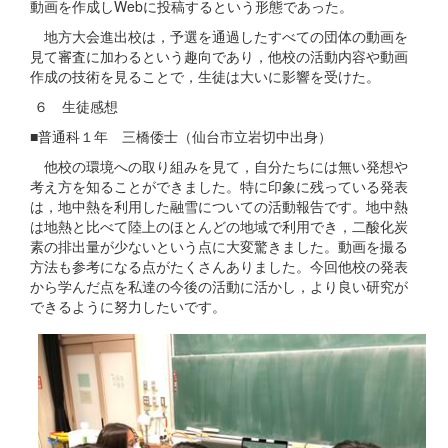
動画を作成しWebに投稿するという形態であった。
地方大会進出校は，予選を通過したすべての団体の動画を
見て審査に加わるという趣向であり，他校の活動内容や動画
作成の技術を見ることで，生徒は大いに影響を受けた。
６ 生徒感想
■普通科１年 三橋倭士（仙台市立岩切中出身）
他校の環境への取り組みを見て，自分たちには無い発想や
考え方を知ることができました。特に印象に残っている発表
は，地中熱を利用した融雪についての活動報告です。地中熱
は地熱と比べて陸上のほとんどの地域で利用でき，二酸化炭
素の排出量が少ないという点に大変驚きました。動画を撮る
方法も参考になる点がたくさんありました。今回他校の発表
から学んだ点を私達の今後の活動に活かし，より良い研究が
できるように努力したいです。