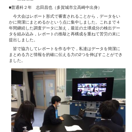
■普通科２年 志田昌也（多賀城市立高崎中出身）
今大会はレポート形式で審査されることから，データをい
かに簡潔にまとめるかという点に集中しました。これまで４
年間継続した調査データに加え，最近の土壌成分の検出デー
タを組み込み，レポートの推敲と再構成を重ねて苦労の末に
提出しました。
皆で協力してレポートを作る中で，私達はデータを簡潔に
まとめる力と情報を的確に伝える力の2つを伸ばすことができ
ました。