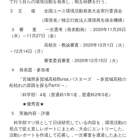
て行う自らの環境活動を発表し，相互研鑽を行う。
２ 主 催 全国ユース環境活動発表大会実行委員会
（環境省／独立行政法人環境再生保全機構）
３ 審 査 一次選考（発表動画）：2020年11月25日
（水）～11月27日（金）
高校生・教諭審査：2020年12月1日（火）
～12月14日（月）
審査委員審査：2020年12月15日（火）
４ 発表題・参加者
「宮城県多賀城高校Bursa.バスターズ ～多賀城高校の
松枯れの原因を探るPartⅣ～」
〈科学部〉4名（普通科1年1名，普通科2年3名）
★優秀賞★
５ 実施内容・評価
科学部マツ班として日頃研究している内容を，環境活動の
視点で捉え直しレポートにまとめ，大会にエントリーした。
活動レポートを作成して応募し，一次審査を通過したあとに