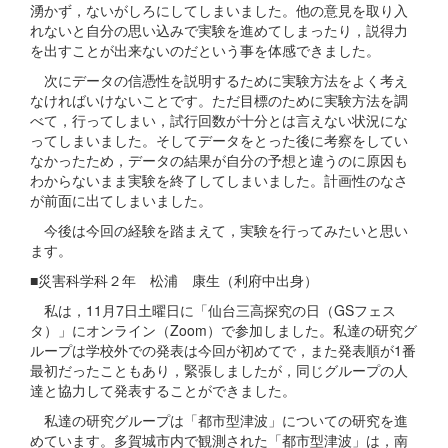
湧かず，ないがしろにしてしまいました。他の意見を取り入
れないと自分の思い込みで実験を進めてしまったり，説得力
を出すことが出来ないのだという事を体感できました。
次にデータの信憑性を説明するために実験方法をよく考え
なければいけないことです。ただ目標のために実験方法を調
べて，行ってしまい，試行回数が十分とは言えない状況にな
ってしまいました。そしてデータをとった後に考察をしてい
なかったため，データの結果が自分の予想と違うのに原因も
わからないまま実験を終了してしまいました。計画性のなさ
が前面に出てしまいました。
今後は今回の経験を踏まえて，実験を行ってみたいと思い
ます。
■災害科学科２年 松浦 康生（利府中出身）
私は，11月7日土曜日に「仙台三高探究の日（GSフェス
タ）」にオンライン（Zoom）で参加しました。私達の研究グ
ループは学校外での発表は今回が初めてで，また発表順が1番
最初だったこともあり，緊張しましたが，同じグループの人
達と協力して発表することができました。
私達の研究グループは「都市型津波」についての研究を進
めています。多賀城市内で観測された「都市型津波」は，南