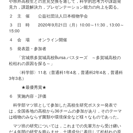
や県外高校生との意見交換を通して，科学的思考力や課題発
見力，課題解決力，プレゼンテーション能力の向上を図る。
２ 主 催 公益社団法人日本植物学会
３ 日 時 2020年9月21日（月）10:00～11:30，13:00～
15:00
４ 会 場 オンライン開催
５ 発表題・参加者
「宮城県多賀城高校Bursa.バスターズ ～多賀城高校の
松枯れの原因を探る～」
〈科学部〉11名（普通科1年4名，普通科2年4名，普通科
3年3名）
★最優秀賞★
６ 実施内容・評価
科学部マツ班として参加した高校生研究ポスター発表で
は，全国各地の高校から36チームの参加があり，そのテーマ
は植物のみならず菌類や環境保全など様々なものであった。
マツ班の研究については，これまでの先輩方から受け継い
だ４年間の研究を膨らませ，土壌成分に着目して松枯れの原