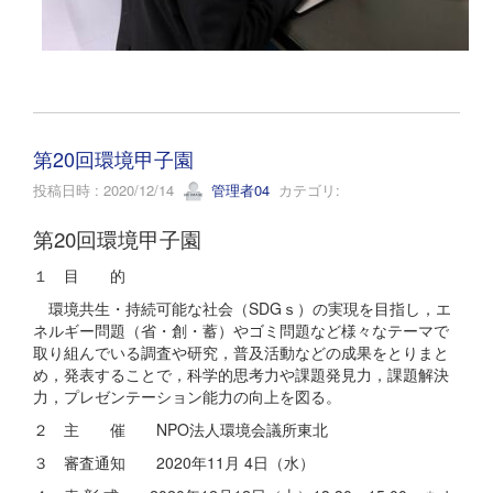
第20回環境甲子園
投稿日時 : 2020/12/14
管理者04
カテゴリ:
第20回環境甲子園
１ 目 的
環境共生・持続可能な社会（SDGｓ）の実現を目指し，エ
ネルギー問題（省・創・蓄）やゴミ問題など様々なテーマで
取り組んでいる調査や研究，普及活動などの成果をとりまと
め，発表することで，科学的思考力や課題発見力，課題解決
力，プレゼンテーション能力の向上を図る。
２ 主 催 NPO法人環境会議所東北
３ 審査通知 2020年11月 4日（水）