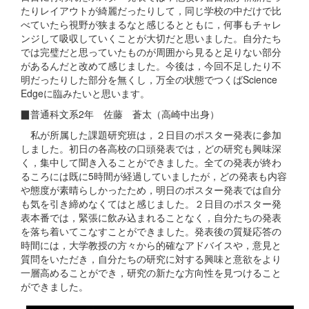
たりレイアウトが綺麗だったりして，同じ学校の中だけで比
べていたら視野が狭まるなと感じるとともに，何事もチャレ
ンジして吸収していくことが大切だと思いました。自分たち
では完璧だと思っていたものが周囲から見ると足りない部分
があるんだと改めて感じました。今後は，今回不足したり不
明だったりした部分を無くし，万全の状態でつくばScience
Edgeに臨みたいと思います。
▉普通科文系2年 佐藤 蒼太（高崎中出身）
私が所属した課題研究班は，２日目のポスター発表に参加
しました。初日の各高校の口頭発表では，どの研究も興味深
く，集中して聞き入ることができました。全ての発表が終わ
るころには既に5時間が経過していましたが，どの発表も内容
や態度が素晴らしかったため，明日のポスター発表では自分
も気を引き締めなくてはと感じました。２日目のポスター発
表本番では，緊張に飲み込まれることなく，自分たちの発表
を落ち着いてこなすことができました。発表後の質疑応答の
時間には，大学教授の方々から的確なアドバイスや，意見と
質問をいただき，自分たちの研究に対する興味と意欲をより
一層高めることができ，研究の新たな方向性を見つけること
ができました。