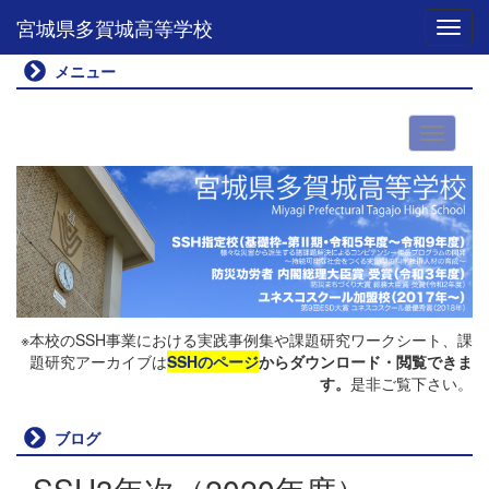
宮城県多賀城高等学校
Toggl
メニュー
※本校のSSH事業における実践事例集や課題研究ワークシート、課
題研究アーカイブは
SSHのページ
からダウンロード・閲覧できま
す。
是非ご覧下さい。
ブログ