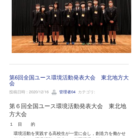
第6回全国ユース環境活動発表大会 東北地方大
会
投稿日時 : 2020/12/16
管理者04
カテゴリ:
第６回全国ユース環境活動発表大会 東北地
方大会
１ 目 的
環境活動を実践する高校生が一堂に会し，創造力を働かせ