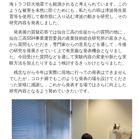
海トラフ巨大地震でも観測されると考えられています。この
ような被害を未然に防ぐためにも，私たちの班は津波発生装
置等を使用して都市部に入り込む津波の動きを研究し，その
研究内容を発表しました。
発表後の質疑応答では仙台三高の生徒からの質問の他に，
仙台三高SSH事業運営委員の産業技術総合研究所の富永さん
から質問もいただき，専門家からの意見などを通して，今後
の研究を発展させていく上で有意義な発表機会となりまし
た。今回受けた質問などを通して実験内容の変更や新たな実
験方法を加えたりするよう検討するきっかけとなりました。
残念ながら今年は実際に現地に行っての発表はできません
でしたが，コロナ禍でもこのような発表の場を設けてくださ
った皆様に感謝し，これから発表する場ではさらに向上した
研究内容となるよう努めていきたいです。