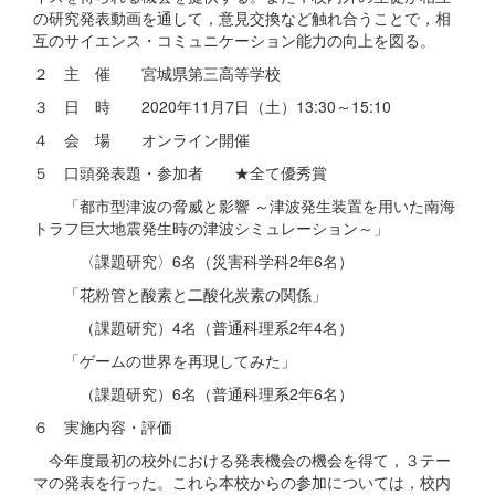
の研究発表動画を通して，意見交換など触れ合うことで，相
互のサイエンス・コミュニケーション能力の向上を図る。
２ 主 催 宮城県第三高等学校
３ 日 時 2020年11月7日（土）13:30～15:10
４ 会 場 オンライン開催
５ 口頭発表題・参加者 ★全て優秀賞
「都市型津波の脅威と影響 ～津波発生装置を用いた南海
トラフ巨大地震発生時の津波シミュレーション～」
〈課題研究〉6名（災害科学科2年6名）
「花粉管と酸素と二酸化炭素の関係」
（課題研究）4名（普通科理系2年4名）
「ゲームの世界を再現してみた」
（課題研究）6名（普通科理系2年6名）
６ 実施内容・評価
今年度最初の校外における発表機会の機会を得て，３テー
マの発表を行った。これら本校からの参加については，校内