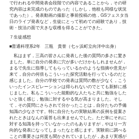
で行われる中間発表会段階での内容であることから，その研
究内容は未完成のものであった（しかし，他校も同様な状況
であった）。発表動画の撮影と事前投稿の他，GSフェスタ当
日のライブ発表など，生徒にとって初めての経験であり，技
術・技法の面で大きな収穫を得ることができた。
７生徒感想
■普通科理系2年 三瓶 貴誉（七ヶ浜町立向洋中出身）
私はまず，三高の皆さんに発表した後の質問の多さに驚き
ました。単に自分の発表に穴が多いだけかもしれませんが，
まるで先生に指導してもらっているかのような指摘や意見が
来て，自分の何倍もこういった探究活動を行っているのだと
感じました。自分の学校での発表は質問の数が少なく，こう
いったインスピレーションは得られないのでとても新鮮に感
じました。私もこういった能動的な人たちと共に勉強をした
いと強く感じ，勉強に対するやる気が高まりました。そし
て，その質問にさらされて分かったことは，自分たちの予備
知識の少なさです。特に自分たちの実験結果の反例を提案さ
れたときはなんの返答も出来ませんでした。ただ単にそれに
対する知識を持っていなかったのもありますが，やはり一方
向的な発表になってしまったなと感じます。実験前に調べる
ことの重要さは何度も聞かされていましたが，あまり実感が