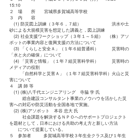
15:10
２ 場 所 宮城県多賀城高等学校
３ 内 容
(1) 防災図上訓練（３年６，７組） 洪水や土
砂による大規模災害を想定した講義と，図上訓練
(2) 社会支援ワークショップ（３年１～５組） （株）アソ
ボットの事業内容と復興支援の方法について
(3) 「くらしと安全Ａ」（１年６組普通科） 災害時の
「水と火の確保」について
(4) 「災害と情報」（１年７組災害科学科） 災害時の
メディアの役割
「自然科学と災害Ａ」（１年７組災害科学科）火山と災
害について
４ 講 師 等
(1) (株)八千代エンジニアリング 寺脇 学 氏
総合建設コンサルタント事業のノウハウを活かした災
害への対応や防災活動を全国各地で実施。
(2) (株)アソボット 本谷 忠大 氏
社会課題を解決するＮＰＯへのサポートプロジェクト
を題材として，日本における共助の考え方と新しい方法
について提案している。
５ 参加者 多賀城高等学校３年生全クラス及び１年生