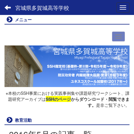
宮城県多賀城高等学校
Toggl
メニュー
※本校のSSH事業における実践事例集や課題研究ワークシート、課
題研究アーカイブは
SSHのページ
からダウンロード・閲覧できま
す。
是非ご覧下さい。
教育活動