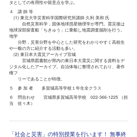
タとしての有用性や留意点を学ぶ。
４ 講 師 等
(1) 東北大学災害科学国際研究所講師 久利 美和 氏
自然災害科学，固体地球惑星物理学が専門。震災後は
地球深部探査船「ちきゅう」に乗船し地震調査掘削を行う。
地学
分野，災害分野を中心とした研究をわかりやすく高校生
や一般の方に紹介する活動も多い。
(2) 東日本大震災アーカイブ宮城
宮城県図書館が県内の東日本大震災に関する資料をデ
ジタル化したアーカイブ。自治体毎に整理されており、著作
権フ
リーであることが特徴。
５ 参 加 者 多賀城高等学校１年生全クラス
６ 問合わせ 宮城県多賀城高等学校 022-366-1225 （担
当 佐々木）
「社会と災害」の特別授業を行います！ 無事終