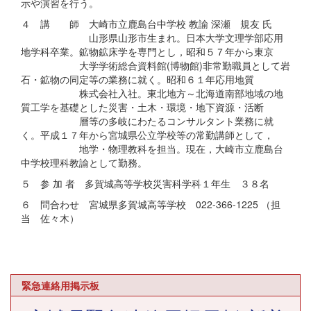
示や演習を行う。
４ 講 師 大崎市立鹿島台中学校 教諭 深瀬 規友 氏
山形県山形市生まれ。日本大学文理学部応用
地学科卒業。鉱物鉱床学を専門とし，昭和５７年から東京
大学学術総合資料館(博物館)非常勤職員として岩
石・鉱物の同定等の業務に就く。昭和６１年応用地質
株式会社入社。東北地方～北海道南部地域の地
質工学を基礎とした災害・土木・環境・地下資源・活断
層等の多岐にわたるコンサルタント業務に就
く。平成１７年から宮城県公立学校等の常勤講師として，
地学・物理教科を担当。現在，大崎市立鹿島台
中学校理科教諭として勤務。
５ 参 加 者 多賀城高等学校災害科学科１年生 ３８名
６ 問合わせ 宮城県多賀城高等学校 022-366-1225 （担
当 佐々木）
緊急連絡用掲示板