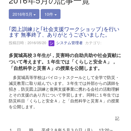
2016年5月の記事一覧
2016年5月
10件
｢図上訓練｣と｢社会支援ワークショップ｣を行い
ます 無事終了、ありがとうございました。
投稿日時 : 2016/05/20
システム管理者
カテゴリ:
多賀城高校３年生が，災害時の自助共助や社会貢献に
ついて考えます。１年生では「くらしと安全Ａ」，
「自然科学と災害Ａ」の授業を公開します。
多賀城高等学校はパイロットスクールとして全学で防災・
減災教育に取り組んでいます。３年生では外部からの講師を
招き，防災図上訓練と復興支援事業に携わる会社の活動理解
とその支援のあり方について学習します。同時に１年生では
防災科目「くらしと安全Ａ」と「自然科学と災害Ａ」の授業
を公開します。
記
１ 日 時 平成２８年５月３０日（月） 13:20～