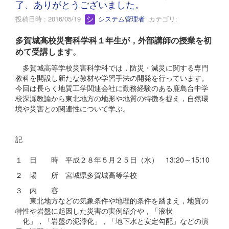
了、ありがとうございました。
投稿日時 : 2016/05/19
システム管理者
カテゴリ:
多賀城高校災害科学科１年生が，外部講師の授業を初
めて受講します。
多賀城高等学校災害科学科では，防災・減災に関する専門
教科を開設し新たな教材や学習手法の開発を行っています。
今回は長らく地質工学関連会社に勤務経験のある鹿島台中学
校深瀬教諭から東北地方の地形や地質の特徴を捉え，自然環
境や災害との関連性について学ぶ。
記
１ 日 時 平成２８年５月２５日（水） 13:20～15:10
２ 場 所 宮城県多賀城高等学校
３ 内 容
東北地方などの気象条件や地理的条件を踏まえ，地質の
特性や岩盤に起因した災害の実例紹介や，「液状
化」，「岩盤の泥濘化」，「地下水と安定勾配」などの演