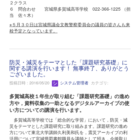
２クラス
６ 問合わせ 宮城県多賀城高等学校 022-366-1225 （担
当 佐々木）
※５月３０日は宮城県議会文教警察委員会の議員の皆さんも来
校予定となっています。
防災・減災をテーマとした「課題研究基礎」に
関する講演を行います！ 無事終了、ありがとう
ございました。
投稿日時 : 2016/05/20
システム管理者
カテゴリ:
多賀城高校１年生が取り組む「課題研究基礎」の進め
方や，資料収集の一助となるデジタルアーカイブの使
い方についての講演を行います。
多賀城高等学校では「総合的な学習」において，防災・減
災をテーマとした課題研究に取り組みます。課題研究の進め
方について東北大学講師久利美和氏を，震災アーカイブの利
活用について宮城県図書館職員を講師として招き，今後取り