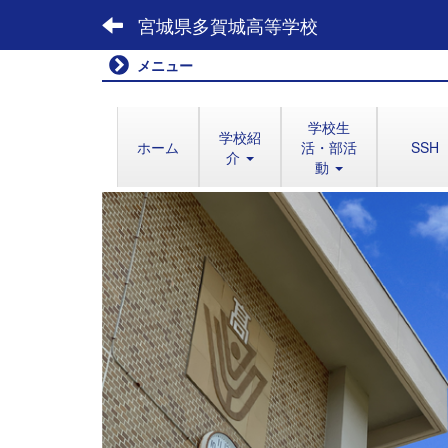
宮城県多賀城高等学校
メニュー
学校生
学校紹
ホーム
活・部活
SSH
介
動