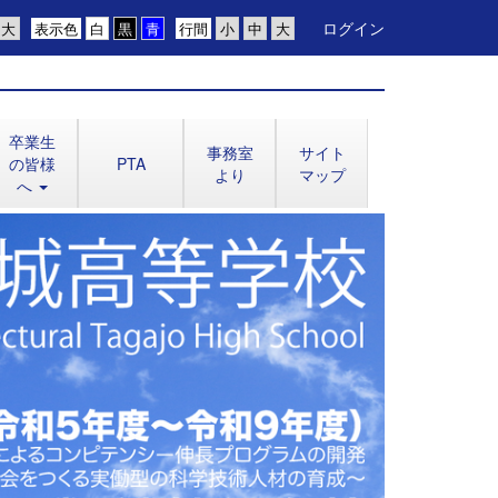
ログイン
表示色
行間
卒業生
事務室
サイト
の皆様
PTA
より
マップ
へ