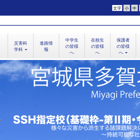
文字
中学生
在校生
保護者
災害科
進路情
の皆様
の皆様
の皆様
学科
報
へ
へ
へ