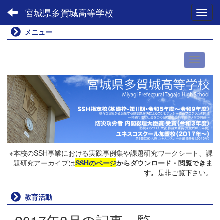
宮城県多賀城高等学校
Toggl
メニュー
※本校のSSH事業における実践事例集や課題研究ワークシート、課
題研究アーカイブは
SSHのページ
からダウンロード・閲覧できま
す。
是非ご覧下さい。
教育活動