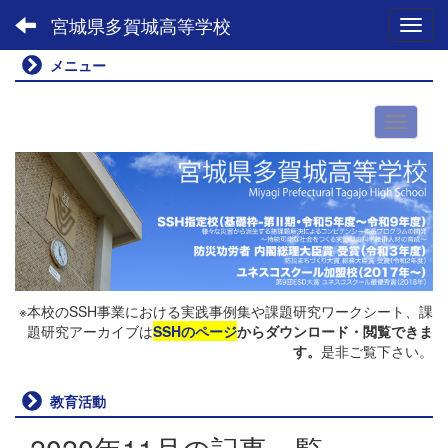
宮城県多賀城高等学校
Toggl
メニュー
※本校のSSH事業における実践事例集や課題研究ワークシート、課
題研究アーカイブは
SSHのページ
からダウンロード・閲覧できま
す。
是非ご覧下さい。
教育活動