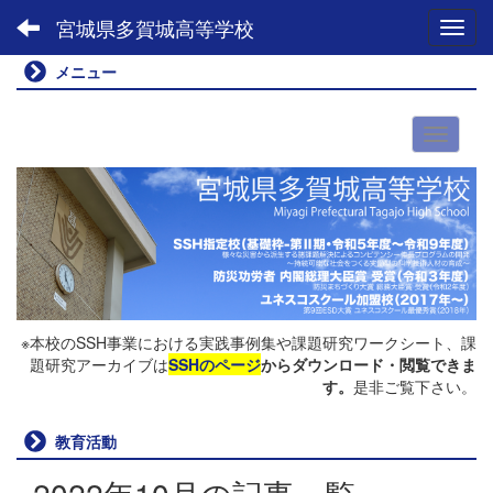
宮城県多賀城高等学校
Toggl
メニュー
※本校のSSH事業における実践事例集や課題研究ワークシート、課
題研究アーカイブは
SSHのページ
からダウンロード・閲覧できま
す。
是非ご覧下さい。
教育活動