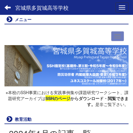
宮城県多賀城高等学校
Toggl
メニュー
※本校のSSH事業における実践事例集や課題研究ワークシート、課
題研究アーカイブは
SSHのページ
からダウンロード・閲覧できま
す。
是非ご覧下さい。
教育活動