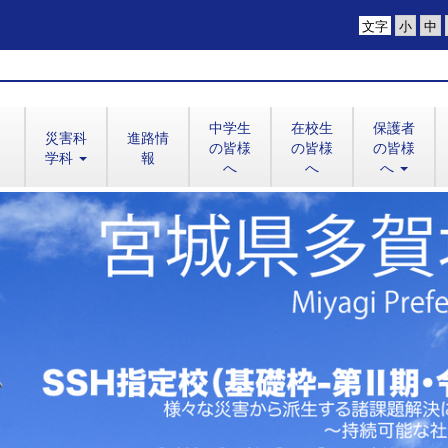
文字
中学生
在校生
保護者
災害科
進路情
の皆様
の皆様
の皆様
学科
報
へ
へ
へ