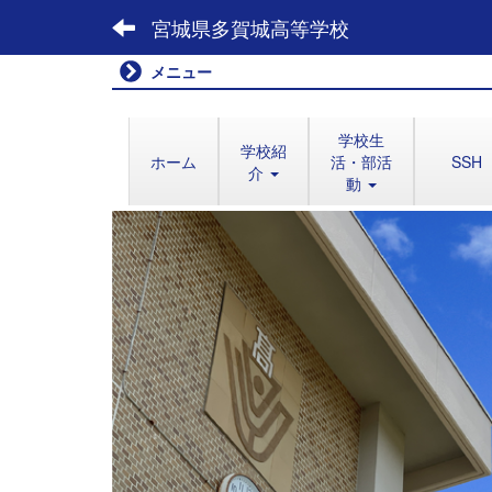
宮城県多賀城高等学校
メニュー
学校生
学校紹
ホーム
活・部活
SSH
介
動