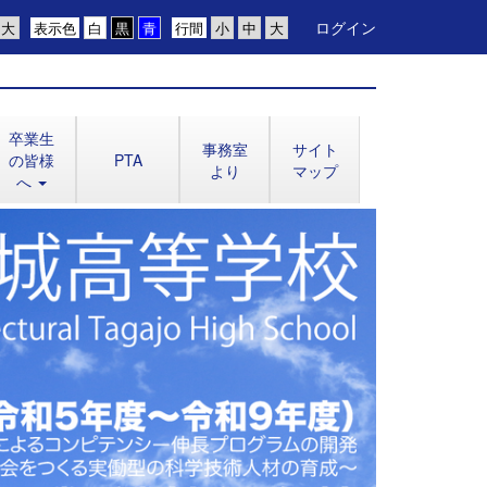
ログイン
表示色
行間
卒業生
事務室
サイト
の皆様
PTA
より
マップ
へ