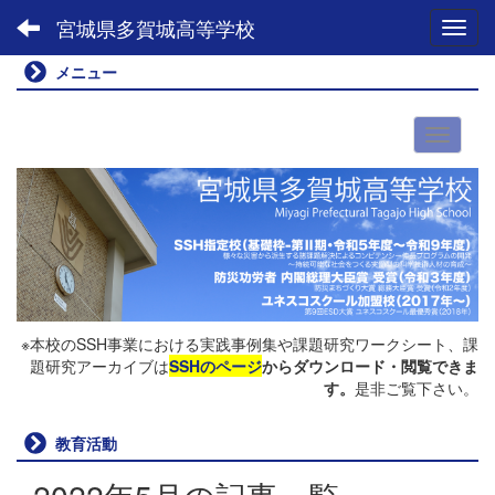
宮城県多賀城高等学校
Toggl
メニュー
※本校のSSH事業における実践事例集や課題研究ワークシート、課
題研究アーカイブは
SSHのページ
からダウンロード・閲覧できま
す。
是非ご覧下さい。
教育活動