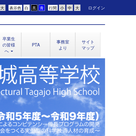
ログイン
表示色
行間
卒業生
事務室
サイト
の皆様
PTA
より
マップ
へ