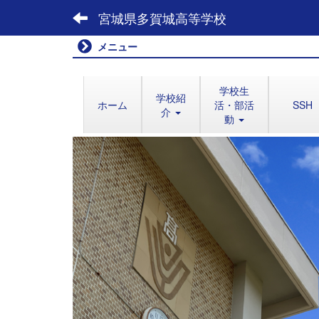
宮城県多賀城高等学校
メニュー
学校生
学校紹
ホーム
活・部活
SSH
介
動