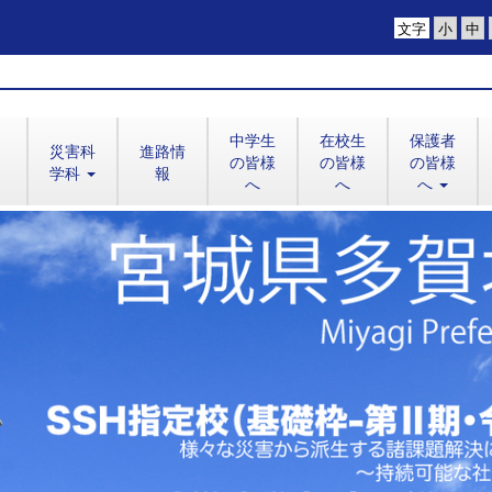
文字
中学生
在校生
保護者
災害科
進路情
の皆様
の皆様
の皆様
学科
報
へ
へ
へ