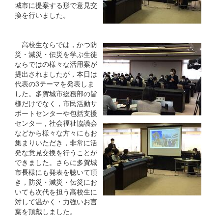
城市に提案する形で意見交
換を行いました。
高校生ならでは，かつ防
災・減災・伝災を学ぶ生徒
ならではの様々な活用案が
提出されましたが，本日は
代表の3テーマを発表しま
した。多賀城市総務部の皆
様だけでなく，市民活動サ
ポートセンターや包括支援
センター，社会福祉協議会
などから様々な方々にもお
集まりいただき，非常に活
発な意見交換を行うことが
できました。さらに多賀城
市長様にも発表を聴いて頂
き，防災・減災・伝災にお
いても次代を担う高校生に
対して温かく・力強いお言
葉を頂戴しました。