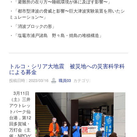
・「避難所の在り方〜睡眠環境が体に及ぼす影響〜」
・「都市型津波の脅威と影響〜巨大津波実験装置を用いたシ
ミュレーション〜」
・「消波ブロックの形」
・「塩竈市浦戸諸島 野々島・焼島の堆積構造」
トルコ・シリア大地震 被災地への災害科学科
による募金
投稿日時 : 2023/03/16
職員03
カテゴリ:
3月11日
（土）三井
アウトレッ
トパーク仙
台港，第12
回多賀城・
万灯会（主
催：NPOゲ