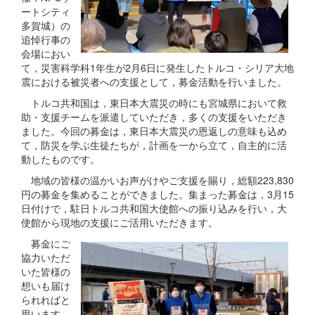
ートシティ
多賀城）の
追悼行事の
会場におい
て，災害科学科1年生が2月6日に発生したトルコ・シリア大地
震における被災者への支援として，募金活動を行いました。
トルコ共和国は，東日本大震災の時にも宮城県において救
助・支援チームを派遣していただき，多くの支援をいただき
ました。今回の募金は，東日本大震災の恩返しの意味も込め
て，防災を学ぶ生徒たちが，計画を一から立て，自主的に活
動したものです。
地域の皆様の温かいお声がけやご支援を賜り，総額223,830
円の募金を集めることができました。集まった募金は，3月15
日付けで，駐日トルコ共和国大使館への振り込みを行い，大
使館から現地の支援にご活用いただきます。
募金にご
協力いただ
いた皆様の
想いも届け
られればと
思います。