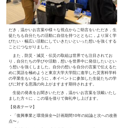
だき，温かいお言葉や様々な視点からご助言をいただき，生
徒たちも自分たちの活動に自信を持つとともに，より深く学
びたい・幅広い活動にしていきたいといった想いを強くする
ことにつながりました。
また，防災・減災・伝災の取組は世界でも注目されてお
り，自分たちの学びや活動，想いを世界中に発信したいとい
う想いを強くしました。自分の想いを自分の言葉で伝えるた
めに英語を極めようと東京大学大学院に進学した災害科学科
の卒業生もいるように，本イベントに参加した生徒たちの学
びに対する意識の向上がますます期待されます。
生徒の発表をお聞きいただき，温かいお言葉を頂戴いたし
ました方々に，この場を借りて御礼申し上げます。
【発表テーマ】
・「復興事業と環境保全〜計画期間10年の結論と次への改善
点〜」