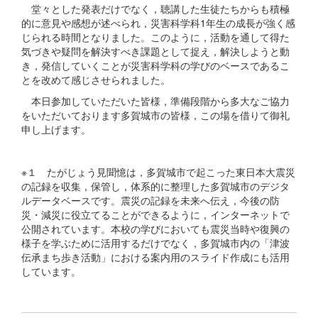
堂々とした発表だけでなく，聴講した生徒たちからも積極
的に意見や感想が述べられ，災害科学科1年生の成長が強く感
じられる時間となりました。このように，活動を通して得た
気づきや疑問を解決すべき課題として捉え，解決しようと動
き，発信していくことが災害科学科の学びのベースであるこ
とを改めて感じさせられました。
本日参加していただいた皆様，準備段階から多大なご協力
をいただいております多賀城市の皆様，この場を借りて御礼
申し上げます。
※１ たがじょう見聞憶は，多賀城市で起こった東日本大震災
の記録を収集，保管し，体系的に整理した多賀城市のデジタ
ルデータベースです。震災の記録を未来へ伝え，今後の防
災・減災に役立てることができるように，インターネットで
公開されています。本校の学びにおいても震災当時や復興の
様子を学ぶために活用するだけでなく，多賀城市内の「津波
伝承まち歩き活動」における案内用のスライド作成にも活用
しています。