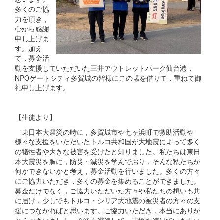
多くのご協
力を頂き，
心から感謝
申し上げま
す。加え
て，募金活
動を支援していただいた三井アウトレットパーク仙台港，
NPOゲートシティ多賀城の皆様にこの場を借りて，重ねて御
礼申し上げます。
【生徒より】
東日本大震災の時に，多賀城市や七ヶ浜町で救助活動や
様々な支援をいただいたトルコ共和国が大地震によって多く
の犠牲者や大きな被害を受けたと知りました。私たちは東日
本大震災を胸に，防災・減災を学んでおり，そんな私たちが
何かできないかと考え，募金活動を行いました。多くの方々
にご協力いただき，多くの募金を集めることができました。
募金だけでなく，ご協力いただいた方々や私たちの想いも共
に届け，少しでもトルコ・シリア大地震の被災者の方々の支
援につながればと思います。ご協力いただき，本当にありが