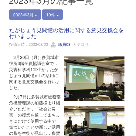
2023年3月の記事一覧
2023年3月
10件
たがじょう見聞憶の活用に関する意見交換会を
行いました
投稿日時 : 2023/03/22
職員03
カテゴリ:
3月20日（月）多賀城市
役所3階全員協議会室で，
災害科学科1年生が，たが
じょう見聞憶※１の活用に
関する意見交換会を行いま
した。
2月7日に多賀城市総務部
危機管理課の加藤様より紹
介いただき，「社会と災
害」の授業を通してまち歩
きにむけて使用する中で，
気づいたことや新しい活用
の形を生徒が見出し，多賀