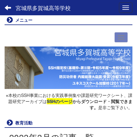
宮城県多賀城高等学校
Toggl
メニュー
※本校のSSH事業における実践事例集や課題研究ワークシート、課
題研究アーカイブは
SSHのページ
からダウンロード・閲覧できま
す。
是非ご覧下さい。
教育活動