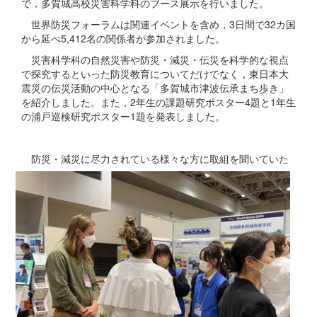
で，多賀城高校災害科学科のブース展示を行いました。
世界防災フォーラムは関連イベントを含め，3日間で32カ国
から延べ5,412名の関係者が参加されました。
災害科学科の自然災害や防災・減災・伝災を科学的な視点
で探究するといった防災教育についてだけでなく，東日本大
震災の伝災活動の中心となる「多賀城市津波伝承まち歩き」
を紹介しました。また，2年生の課題研究ポスター4題と1年生
の浦戸巡検研究ポスター1題を発表しました。
防災・減災に尽力されている様々な方に取組を
聞いていた