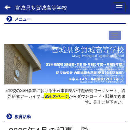
宮城県多賀城高等学校
Toggl
メニュー
※本校のSSH事業における実践事例集や課題研究ワークシート、課
題研究アーカイブは
SSHのページ
からダウンロード・閲覧できま
す。
是非ご覧下さい。
教育活動