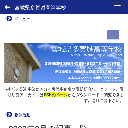
宮城県多賀城高等学校
Toggl
メニュー
※本校のSSH事業における実践事例集や課題研究ワークシート、課
題研究アーカイブは
SSHのページ
からダウンロード・閲覧できま
す。
是非ご覧下さい。
教育活動