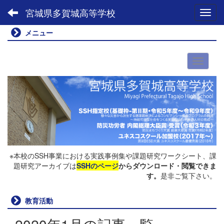
宮城県多賀城高等学校
Toggl
メニュー
※本校のSSH事業における実践事例集や課題研究ワークシート、課
題研究アーカイブは
SSHのページ
からダウンロード・閲覧できま
す。
是非ご覧下さい。
教育活動