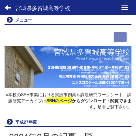
宮城県多賀城高等学校
Toggl
メニュー
※本校のSSH事業における実践事例集や課題研究ワークシート、課
題研究アーカイブは
SSHのページ
からダウンロード・閲覧できま
す。
是非ご覧下さい。
平成27年度