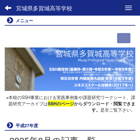
宮城県多賀城高等学校
Toggl
メニュー
※本校のSSH事業における実践事例集や課題研究ワークシート、課
題研究アーカイブは
SSHのページ
からダウンロード・閲覧できま
す。
是非ご覧下さい。
平成27年度