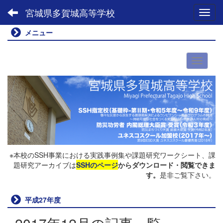
宮城県多賀城高等学校
Toggl
メニュー
※本校のSSH事業における実践事例集や課題研究ワークシート、課
題研究アーカイブは
SSHのページ
からダウンロード・閲覧できま
す。
是非ご覧下さい。
平成27年度