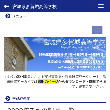
宮城県多賀城高等学校
Toggl
メニュー
※本校のSSH事業における実践事例集や課題研究ワークシート、課
題研究アーカイブは
SSHのページ
からダウンロード・閲覧できま
す。
是非ご覧下さい。
平成27年度