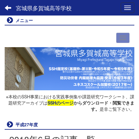
宮城県多賀城高等学校
Toggl
メニュー
※本校のSSH事業における実践事例集や課題研究ワークシート、課
題研究アーカイブは
SSHのページ
からダウンロード・閲覧できま
す。
是非ご覧下さい。
平成27年度