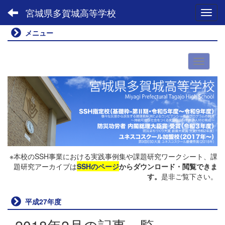
宮城県多賀城高等学校
Toggl
メニュー
※本校のSSH事業における実践事例集や課題研究ワークシート、課
題研究アーカイブは
SSHのページ
からダウンロード・閲覧できま
す。
是非ご覧下さい。
平成27年度