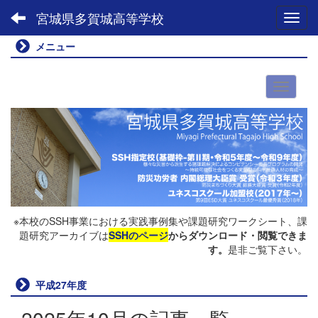
宮城県多賀城高等学校
Toggl
メニュー
※本校のSSH事業における実践事例集や課題研究ワークシート、課
題研究アーカイブは
SSHのページ
からダウンロード・閲覧できま
す。
是非ご覧下さい。
平成27年度