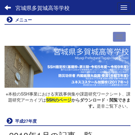
宮城県多賀城高等学校
Toggl
メニュー
※本校のSSH事業における実践事例集や課題研究ワークシート、課
題研究アーカイブは
SSHのページ
からダウンロード・閲覧できま
す。
是非ご覧下さい。
平成27年度