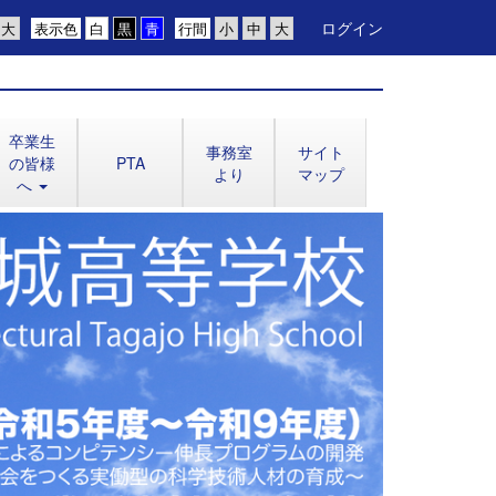
ログイン
表示色
行間
卒業生
事務室
サイト
の皆様
PTA
より
マップ
へ