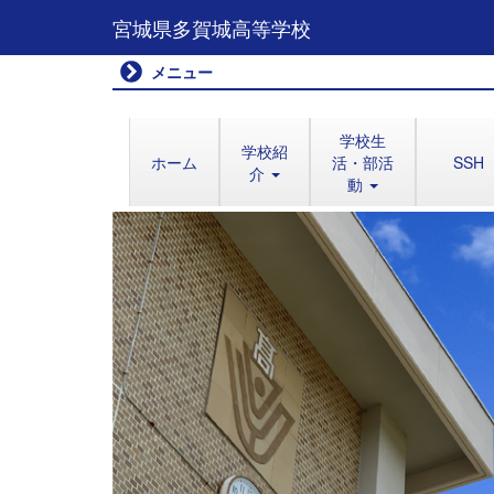
宮城県多賀城高等学校
メニュー
学校生
学校紹
ホーム
活・部活
SSH
介
動