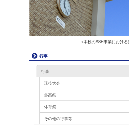
※本校のSSH事業におけ
行事
行事
球技大会
多高祭
体育祭
その他の行事等