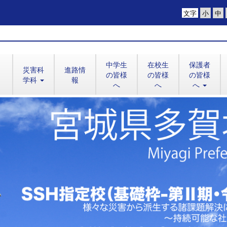
文字
中学生
在校生
保護者
災害科
進路情
の皆様
の皆様
の皆様
学科
報
へ
へ
へ