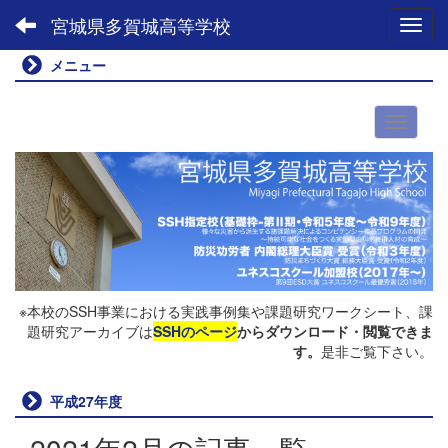
宮城県多賀城高等学校
Toggl
メニュー
※本校のSSH事業における実践事例集や課題研究ワークシート、課
題研究アーカイブは
SSHのページ
からダウンロード・閲覧できま
す。
是非ご覧下さい。
平成27年度