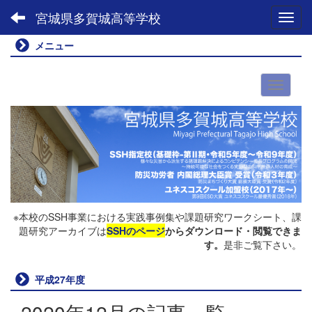
宮城県多賀城高等学校
Toggl
メニュー
※本校のSSH事業における実践事例集や課題研究ワークシート、課
題研究アーカイブは
SSHのページ
からダウンロード・閲覧できま
す。
是非ご覧下さい。
平成27年度