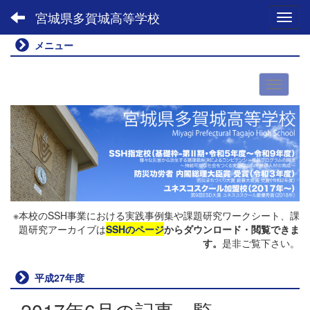
宮城県多賀城高等学校
Toggl
メニュー
※本校のSSH事業における実践事例集や課題研究ワークシート、課
題研究アーカイブは
SSHのページ
からダウンロード・閲覧できま
す。
是非ご覧下さい。
平成27年度