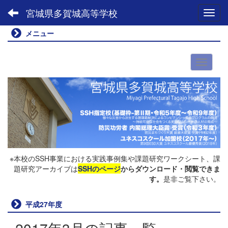
宮城県多賀城高等学校
Toggl
メニュー
※本校のSSH事業における実践事例集や課題研究ワークシート、課
題研究アーカイブは
SSHのページ
からダウンロード・閲覧できま
す。
是非ご覧下さい。
平成27年度