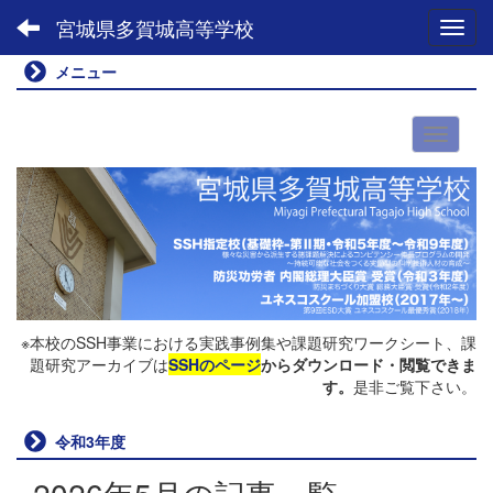
宮城県多賀城高等学校
Toggl
メニュー
※本校のSSH事業における実践事例集や課題研究ワークシート、課
題研究アーカイブは
SSHのページ
からダウンロード・閲覧できま
す。
是非ご覧下さい。
令和3年度