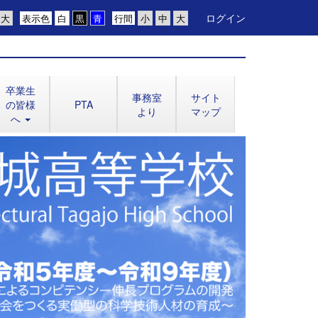
ログイン
表示色
行間
卒業生
事務室
サイト
の皆様
PTA
より
マップ
へ