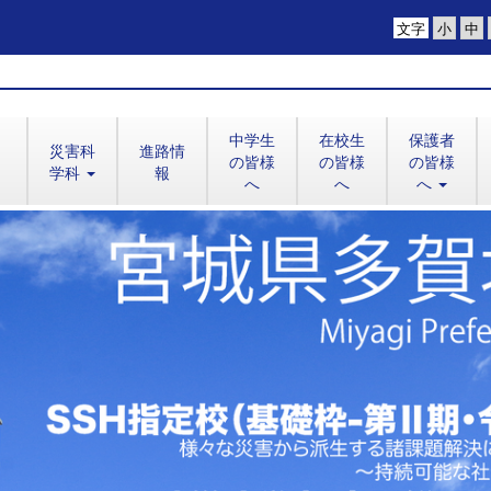
文字
中学生
在校生
保護者
災害科
進路情
の皆様
の皆様
の皆様
学科
報
へ
へ
へ