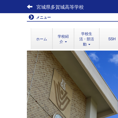
宮城県多賀城高等学校
メニュー
学校生
学校紹
ホーム
活・部活
SSH
介
動