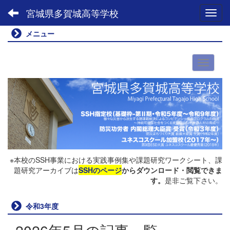
宮城県多賀城高等学校
Toggl
メニュー
※本校のSSH事業における実践事例集や課題研究ワークシート、課
題研究アーカイブは
SSHのページ
からダウンロード・閲覧できま
す。
是非ご覧下さい。
令和3年度