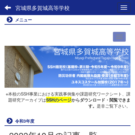
宮城県多賀城高等学校
Toggl
メニュー
※本校のSSH事業における実践事例集や課題研究ワークシート、課
題研究アーカイブは
SSHのページ
からダウンロード・閲覧できま
す。
是非ご覧下さい。
令和3年度