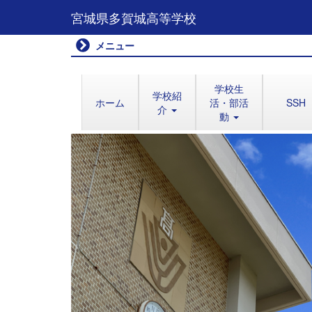
宮城県多賀城高等学校
メニュー
学校生
学校紹
ホーム
活・部活
SSH
介
動