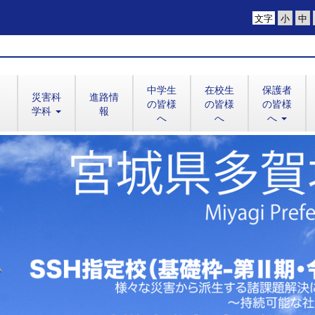
文字
中学生
在校生
保護者
災害科
進路情
の皆様
の皆様
の皆様
学科
報
へ
へ
へ