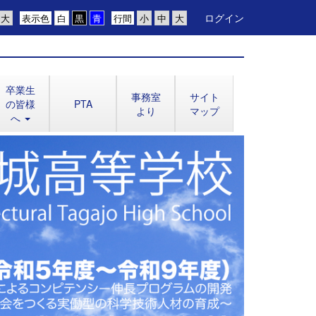
ログイン
表示色
行間
卒業生
事務室
サイト
の皆様
PTA
より
マップ
へ