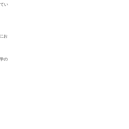
てい
語にお
学の