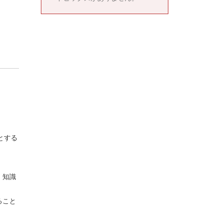
とする
、知識
ること