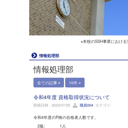
※本校のSSH事業におけ
情報処理部
情報処理部
全ての記事
10件
令和4年度 資格取得状況について
投稿日時 : 2023/07/25
職員004
カテゴリ:
令和4年度のP検の合格者人数です。
2級: 1人