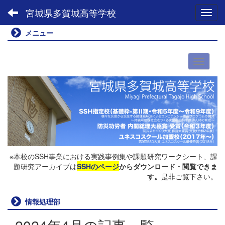
宮城県多賀城高等学校
Toggl
メニュー
※本校のSSH事業における実践事例集や課題研究ワークシート、課
題研究アーカイブは
SSHのページ
からダウンロード・閲覧できま
す。
是非ご覧下さい。
情報処理部