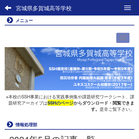
宮城県多賀城高等学校
Toggl
メニュー
※本校のSSH事業における実践事例集や課題研究ワークシート、課
題研究アーカイブは
SSHのページ
からダウンロード・閲覧できま
す。
是非ご覧下さい。
情報処理部