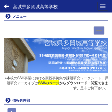
宮城県多賀城高等学校
Toggl
メニュー
※本校のSSH事業における実践事例集や課題研究ワークシート、課
題研究アーカイブは
SSHのページ
からダウンロード・閲覧できま
す。
是非ご覧下さい。
情報処理部