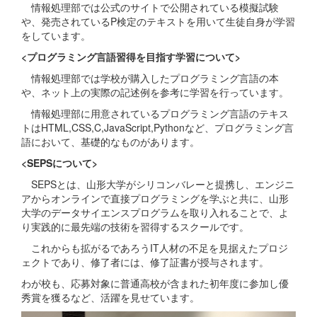
情報処理部では公式のサイトで公開されている模擬試験
や、発売されているP検定のテキストを用いて生徒自身が学習
をしています。
<プログラミング言語習得を目指す学習について>
情報処理部では学校が購入したプログラミング言語の本
や、ネット上の実際の記述例を参考に学習を行っています。
情報処理部に用意されているプログラミング言語のテキス
トはHTML,CSS,C,JavaScript,Pythonなど、プログラミング言
語において、基礎的なものがあります。
<SEPSについて>
SEPSとは、山形大学がシリコンバレーと提携し、エンジニ
アからオンラインで直接プログラミングを学ぶと共に、山形
大学のデータサイエンスプログラムを取り入れることで、よ
り実践的に最先端の技術を習得するスクールです。
これからも拡がるであろうIT人材の不足を見据えたプロジ
ェクトであり、修了者には、修了証書が授与されます。
わが校も、応募対象に普通高校が含まれた初年度に参加し優
秀賞を獲るなど、活躍を見せています。