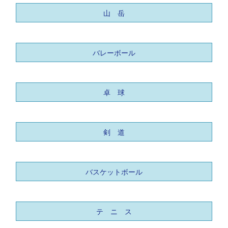
山 岳
バレーボール
卓 球
剣 道
バスケットボール
テ ニ ス