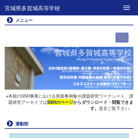
宮城県多賀城高等学校
Toggl
メニュー
※本校のSSH事業における実践事例集や課題研究ワークシート、課
題研究アーカイブは
SSHのページ
からダウンロード・閲覧できま
す。
是非ご覧下さい。
運動部