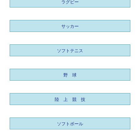
ラグビー
サッカー
ソフトテニス
野 球
陸 上 競 技
ソフトボール