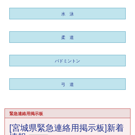
水 泳
柔 道
バドミントン
弓 道
緊急連絡用掲示板
[宮城県緊急連絡用掲示板]新着