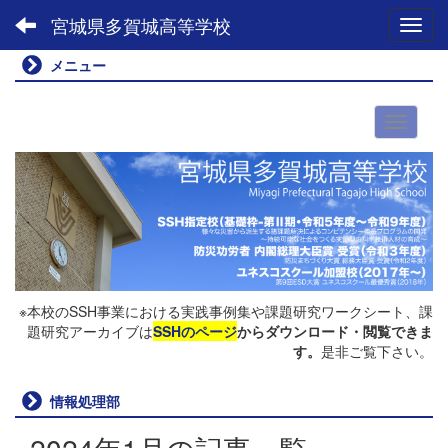
宮城県多賀城高等学校
Toggl
メニュー
※本校のSSH事業における実践事例集や課題研究ワークシート、課
題研究アーカイブは
SSHのページ
からダウンロード・閲覧できま
す。
是非ご覧下さい。
情報処理部