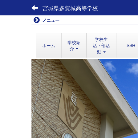
宮城県多賀城高等学校
メニュー
学校生
学校紹
ホーム
活・部活
SSH
介
動