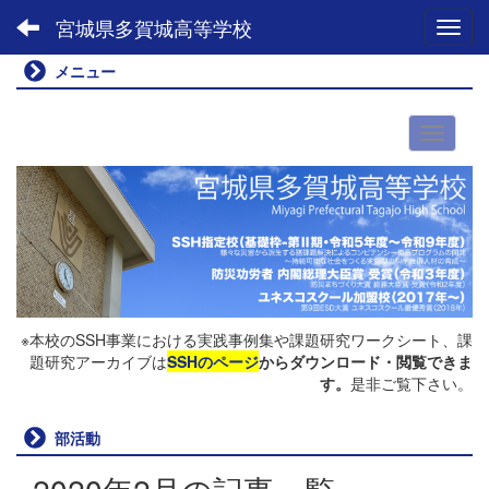
宮城県多賀城高等学校
Toggl
メニュー
※本校のSSH事業における実践事例集や課題研究ワークシート、課
題研究アーカイブは
SSHのページ
からダウンロード・閲覧できま
す。
是非ご覧下さい。
部活動