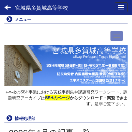
宮城県多賀城高等学校
Toggl
メニュー
※本校のSSH事業における実践事例集や課題研究ワークシート、課
題研究アーカイブは
SSHのページ
からダウンロード・閲覧できま
す。
是非ご覧下さい。
情報処理部