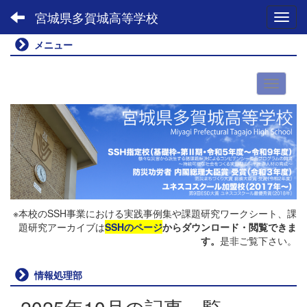
宮城県多賀城高等学校
Toggl
メニュー
※本校のSSH事業における実践事例集や課題研究ワークシート、課
題研究アーカイブは
SSHのページ
からダウンロード・閲覧できま
す。
是非ご覧下さい。
情報処理部