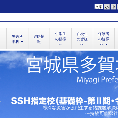
文字
中学生
在校生
保護者
災害科
進路情
の皆様
の皆様
の皆様
学科
報
へ
へ
へ