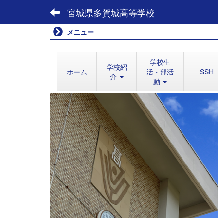
宮城県多賀城高等学校
メニュー
学校生
学校紹
ホーム
活・部活
SSH
介
動