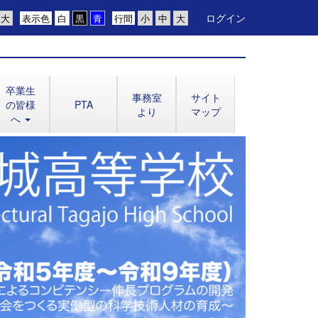
ログイン
表示色
行間
卒業生
事務室
サイト
の皆様
PTA
より
マップ
へ