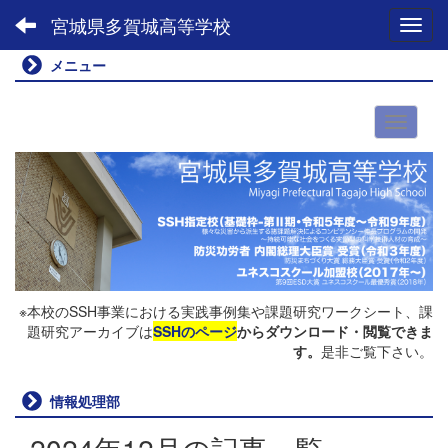
宮城県多賀城高等学校
Toggl
メニュー
※本校のSSH事業における実践事例集や課題研究ワークシート、課
題研究アーカイブは
SSHのページ
からダウンロード・閲覧できま
す。
是非ご覧下さい。
情報処理部