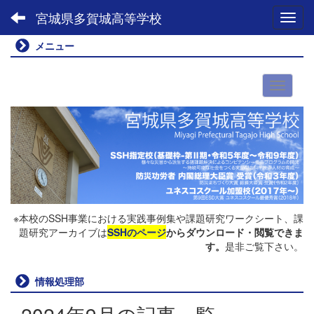
宮城県多賀城高等学校
Toggl
メニュー
※本校のSSH事業における実践事例集や課題研究ワークシート、課
題研究アーカイブは
SSHのページ
からダウンロード・閲覧できま
す。
是非ご覧下さい。
情報処理部