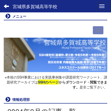
宮城県多賀城高等学校
Toggl
メニュー
※本校のSSH事業における実践事例集や課題研究ワークシート、課
題研究アーカイブは
SSHのページ
からダウンロード・閲覧できま
す。
是非ご覧下さい。
情報処理部