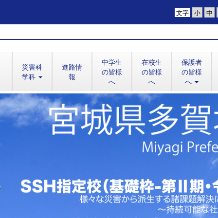
文字
中学生
在校生
保護者
災害科
進路情
の皆様
の皆様
の皆様
学科
報
へ
へ
へ