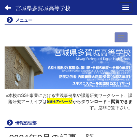
宮城県多賀城高等学校
Toggl
メニュー
※本校のSSH事業における実践事例集や課題研究ワークシート、課
題研究アーカイブは
SSHのページ
からダウンロード・閲覧できま
す。
是非ご覧下さい。
情報処理部