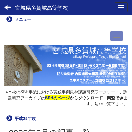
宮城県多賀城高等学校
Toggl
メニュー
※本校のSSH事業における実践事例集や課題研究ワークシート、課
題研究アーカイブは
SSHのページ
からダウンロード・閲覧できま
す。
是非ご覧下さい。
平成28年度