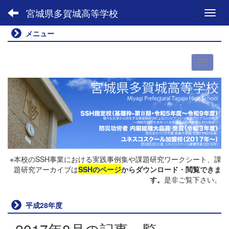
宮城県多賀城高等学校
Toggl
メニュー
※本校のSSH事業における実践事例集や課題研究ワークシート、課
題研究アーカイブは
SSHのページ
からダウンロード・閲覧できま
す。
是非ご覧下さい。
平成28年度